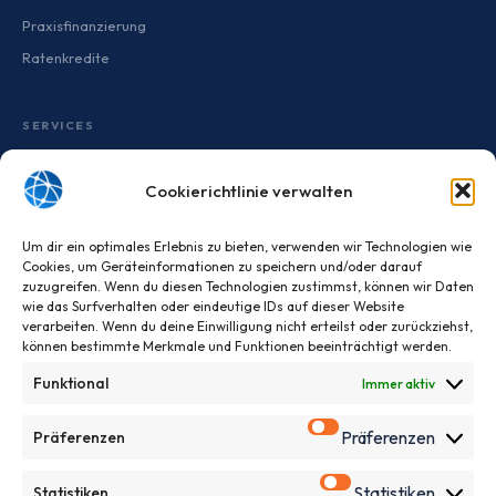
Praxisfinanzierung
Ratenkredite
SERVICES
Baufi-Assistent
BU
Online · antwortet sofort
Baufinanzierungsrechner
Cookierichtlinie verwalten
Aktuelle Bauzinsen
🏛️ KfW & Förderung
🏠 Eigenkapital
💶 Zinsen & Tilgung
Fördermittel-Check
Um dir ein optimales Erlebnis zu bieten, verwenden wir Technologien wie
📋 Unterlagen
Kundenportal
Cookies, um Geräteinformationen zu speichern und/oder darauf
zuzugreifen. Wenn du diesen Technologien zustimmst, können wir Daten
wie das Surfverhalten oder eindeutige IDs auf dieser Website
Willkommen bei
BAUFI UNION
! 👋
verarbeiten. Wenn du deine Einwilligung nicht erteilst oder zurückziehst,
NETZWERK
Wie kann ich Ihnen helfen? Klicken Sie auf ein
können bestimmte Merkmale und Funktionen beeinträchtigt werden.
Versicherungsmakler
Thema oder stellen Sie direkt Ihre Frage.
BU
Funktional
Immer aktiv
Ärzte & Apothekerbanken
Sachverständige
Präferenzen
Präferenzen
Notare
Statistiken
Statistiken