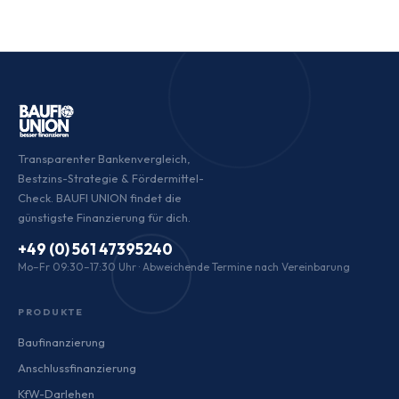
Transparenter Bankenvergleich,
Bestzins-Strategie & Fördermittel-
Check. BAUFI UNION findet die
günstigste Finanzierung für dich.
+49 (0) 561 47395240
Mo–Fr 09:30–17:30 Uhr · Abweichende Termine nach Vereinbarung
PRODUKTE
Baufinanzierung
Anschlussfinanzierung
KfW-Darlehen